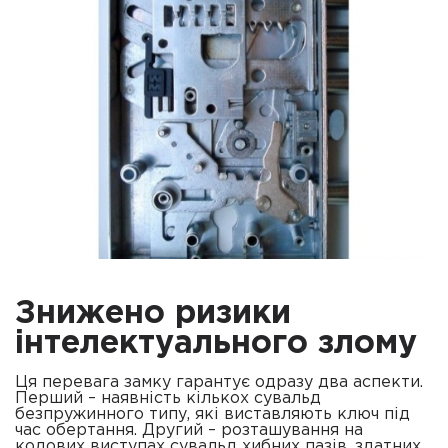
Знижено ризики
інтелектуального злому
Ця перевага замку гарантує одразу два аспекти.
Перший – наявність кількох сувальд
безпружинного типу, які виставляють ключ під
час обертання. Другий – розташування на
кодових виступах сувальд хибних пазів, здатних