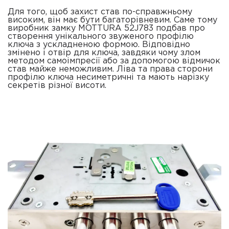
Для того, щоб захист став по-справжньому
високим, він має бути багаторівневим. Саме тому
виробник замку MOTTURA 52J783 подбав про
створення унікального звуженого профілю
ключа з ускладненою формою. Відповідно
змінено і отвір для ключа, завдяки чому злом
методом самоімпресії або за допомогою відмичок
став майже неможливим. Ліва та права сторони
профілю ключа несиметричні та мають нарізку
секретів різної висоти.