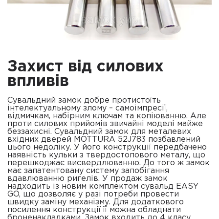
Захист від силових
впливів
Сувальдний замок добре протистоїть
інтелектуальному злому – самоімпресії,
відмичкам, набірним ключам та копіюванню. Але
проти силових прийомів звичайні моделі майже
беззахисні. Сувальдний замок для металевих
вхідних дверей MOTTURA 52J783 позбавлений
цього недоліку. У його конструкції передбачено
наявність кульки з твердостопового металу, що
перешкоджає висвердлюванню. До того ж замок
має запатентовану систему запобігання
вдавлюванню ригелів. У продаж замок
надходить із новим комплектом сувальд EASY
GO, що дозволяє у разі потреби провести
швидку заміну механізму. Для додаткового
посилення конструкції її можна обладнати
броненакладками. Замок входить до 4 класу