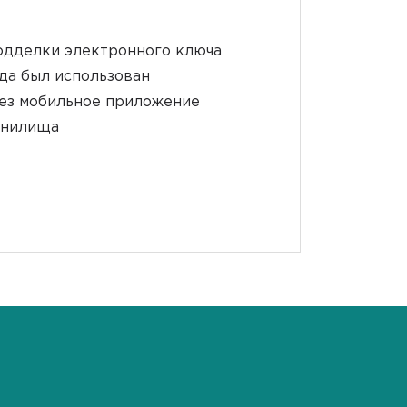
подделки электронного ключа
гда был использован
рез мобильное приложение
ранилища