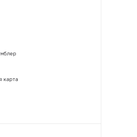
умблер
я карта