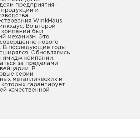
деям предприятия –
 продукции и
зводства.
ествования WinkHaus
инкхаус. Во второй
и компании был
й механизм. Это
 совершенно нового
. В последующие годы
сширялся. Обновлялись
и имидж компании.
аться за пределами
Швейцарии. В
новые серии
ных металлических и
 которых гарантирует
ей качественной