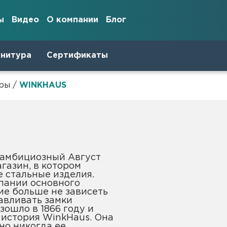
ы
Видео
О компании
Блог
рнитура
Сертификаты
ры
/
WINKHAUS
газин, в котором
 стальные изделия.
пании основного
е больше не зависеть
авливать замки
зошло в 1866 году и
 история WinkHaus. Она
но никогда ее