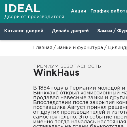
IDEAL
Акции
График работ
Двери от производителя
Каталог дверей
Дизайн дверей
Замки / Фу
Главная
/
Замки и фурнитура
/
Цилинд
ПРЕМИУМ БЕЗОПАСНОСТЬ
WinkHaus
В 1854 году в Германии молодой и амбициозный Август
Винкхаус открыл комиссионный ма
продавал навесные замки и другие
Впоследствии после закрытия ком
поставщика Август принял решени
от других производителей и изгот
самостоятельно. Это событие прои
именно тогда началась настоящая
оставалась на грани банкротства, 