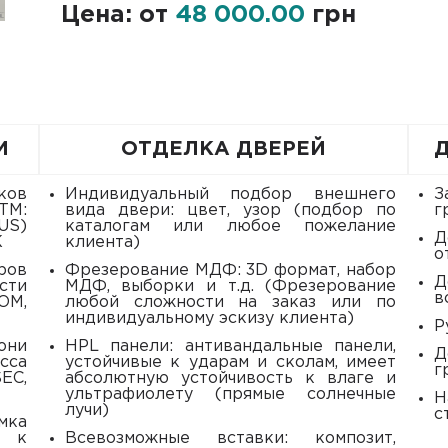
Цена: от
48 000.00
грн
И
ОТДЕЛКА ДВЕРЕЙ
индивидуальный подбор внешнего
Замер дверного проема (Киев) от: 800
ТМ:
вида двери: цвет, узор (подбор по
г
S)
каталогам или любое пожелание
Доставка, демонтаж и монтаж (Киев)
K
клиента)
о
Фрезерование МДФ: 3D формат, набор
Доставка по г. Киеву считается с
сти
МДФ, выборки и т.д. (Фрезерование
в
OM,
любой сложности на заказ или по
индивидуальному эскизу клиента)
HPL панели: антивандальные панели,
Дополнительная врезка ночника: 2450
сса
устойчивые к ударам и сколам, имеет
г
EC,
абсолютную устойчивость к влаге и
ультрафиолету (прямые солнечные
Накладка на порог с нержавеющей
лучи)
с
, к
всевозможные вставки: композит,