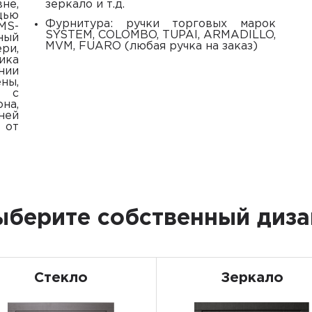
не,
зеркало и т.д.
щью
фурнитура: ручки торговых марок
MS-
SYSTEM, COLOMBO, TUPAI, ARMADILLO,
ный
MVM, FUARO (любая ручка на заказ)
ри,
ика
нии
ны,
я с
на,
ней
от
ыберите собственный диза
Стекло
Зеркало