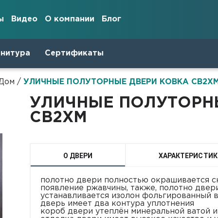
ы
Видео
О компании
Блог
рнитура
Сертификаты
 Дом
/
УЛИЧНЫЕ ПОЛУТОРНЫЕ ДВЕРИ КОВКА СВ2Х
УЛИЧНЫЕ ПОЛУТОРН
СВ2ХМ
О ДВЕРИ
ХАРАКТЕРИСТИК
полотно двери полностью окрашивается сн
появление ржавчины, также, полотно двер
устанавливается изолон фольгированный в
дверь имеет два контура уплотнения
короб двери утеплён минеральной ватой 