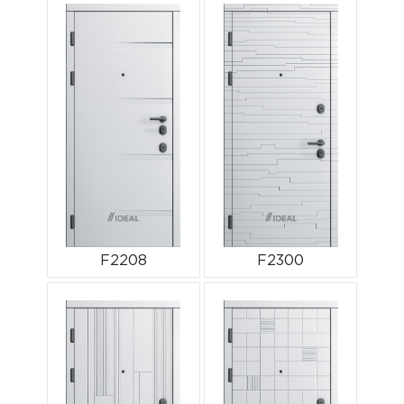
F2208
F2300