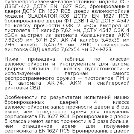
пуленепробиваемые-взломостойкие модели ФТ-
ДЗВП-4/2 ДСТУ EN 1627 RC4, бронированные
двери ДСТУ EN 1627 RC5, двери взломостойкие
модели GLADIATOR-RC6 ДСТУ EN 1627 RC6,
бронированные двери ФТ-ДЗВП-4/2 ДСТУ 4547
по классу прочности ОЗК 2 «БО» выстрел из
пистолета ТТ калибр 7,62 мм, ДСТУ 4547 ОЗК 4
«БО» выстрел из автомата Калашникова АКМ
7,62х39 мм 57-Н-231, АК-74 калибр 5,45х39 мм
7Н6, калибр 5,45х39 мм 7Н10, снайперская
винтовка СВД калибр 7,62х54 мм 57-Н-323.
Ниже приведена таблица по классам
взломостойкости и инструментам для взлома
дверей. Таблица по классу пулестойкости и
используемым патронам самого
распространенного оружия — пистолетов ПМ и
ТТ, автомата АК-74, АКМ и снайперской
винтовки СВД.
Особенности по результатам испытаний наших
бронированных дверей 4 класса
взломостойкости: запас прочности двери в 8 раз
выше, чем отведенное время для получения
сертификата EN 1627 RC4. Бронированные двери
5 класса имеют запас прочности в 3 раза больше,
чем отведенное время для получения
сертификата EN 1627 RC5. Бронированные двери