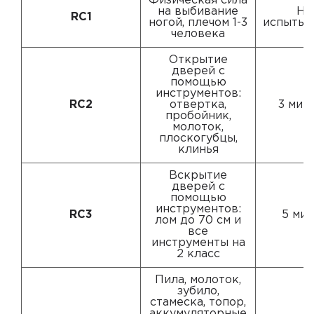
Физическая сила
на выбивание
Не
RC1
ногой, плечом 1-3
испытыв
человека
Открытие
дверей с
помощью
инструментов:
RC2
отвертка,
3 мин
пробойник,
молоток,
плоскогубцы,
клинья
Вскрытие
дверей с
помощью
инструментов:
RC3
5 мин
лом до 70 см и
все
инструменты на
2 класс
Пила, молоток,
зубило,
стамеска, топор,
аккумуляторные