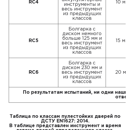
RC4
10 ми
инструменты и
весь инструмент
из предыдущих
классов
Болгарка с
диском немного
больше 125 мм и
RC5
15 ми
весь инструмент
из предыдущих
классов
Болгарка с
диском 230 мм и
RC6
весь инструмент
20 ми
из предыдущих
классов
По результатам испытаний, ни одни наши д
отвед
Таблица по классам пулестойких дверей по
ДСТУ EN1627: 2014.
В таблице представлен инструмент и время