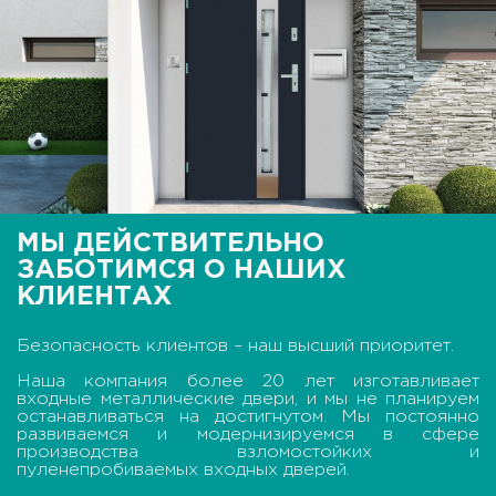
МЫ ДЕЙСТВИТЕЛЬНО
ЗАБОТИМСЯ О НАШИХ
КЛИЕНТАХ
Безопасность клиентов – наш высший приоритет.
Наша компания более 20 лет изготавливает
входные металлические двери, и мы не планируем
останавливаться на достигнутом. Мы постоянно
развиваемся и модернизируемся в сфере
производства взломостойких и
пуленепробиваемых входных дверей.