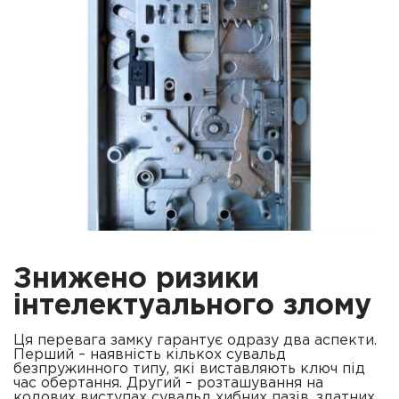
Знижено ризики
інтелектуального злому
Ця перевага замку гарантує одразу два аспекти.
Перший – наявність кількох сувальд
безпружинного типу, які виставляють ключ під
час обертання. Другий – розташування на
кодових виступах сувальд хибних пазів, здатних