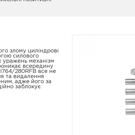
ного злому циліндрові
огою силового
х уражень механізм
проникає всередину
I764/280RFB все не
ня та видалення
ним, адже його за
дійно заблокує