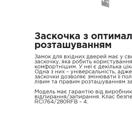
Заскочка з оптима
розташуванням
Замок для вхідних дверей має у св
заскочку, яка робить користуванн
комфортнішим. У неї є декілька ці
Одна з них – універсальність, адж
заскочки дозволяє змінювати її по
лівим та правим розташуванням за
Модель має гарантію від виробник
відпирання/запирання. Клас безп
RCI764/280RFB – 4.