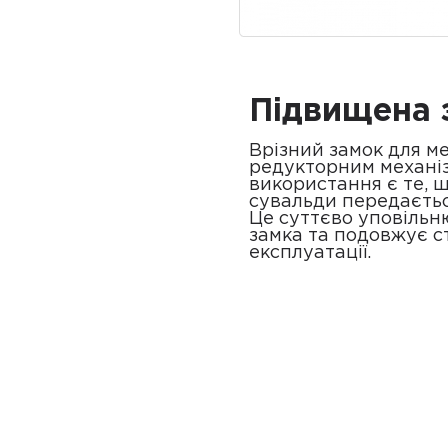
Підвищена з
Врізний замок для м
редукторним механі
використання є те, щ
сувальди передаєтьс
Це суттєво уповільн
замка та подовжує с
експлуатації.