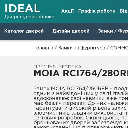
IDEAL
Акції
Графік роботи
Ві
Двері від виробника
Каталог дверей
Дизайн дверей
Замки / Фур
Головна
/
Замки та фурнітура
/
COMMO
ПРЕМІУМ БЕЗПЕКА
MOIA RCI764/280R
Замок MOIA RCI764/280RFB – продукт, виготовлений
одним з найвідоміших у світі італі
вдосконалює свої навички вже пон
має безліч переваг. До них належи
гарантувати високий рівень захисту
зловмисників завдяки використан
світових розробок. Окрім цього, іт
броньованих дверей забезпечує 
використанні, що підтверджують ч