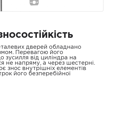
носостійкість
еталевих дверей обладнано
змом. Перевагою його
о зусилля від циліндра на
я не напряму, а через шестерні.
ює знос внутрішніх елементів
трок його безперебійної