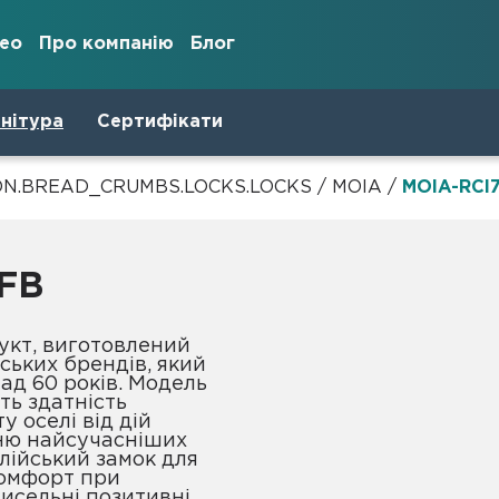
део
Про компанію
Блог
нітура
Сертифікати
N.BREAD_CRUMBS.LOCKS.LOCKS
/
MOIA
/
MOIA-RCI
FB
йських брендів, який
ад 60 років. Модель
ть здатність
 оселі від дій
ню найсучасніших
алійський замок для
комфорт при
исельні позитивні