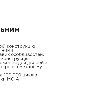
льним
оїй конструкцію
я ними
кавих особливостей.
е конструкція
ложення для дверей з
пірного механізму.
а 100 000 циклів
еки MOIA