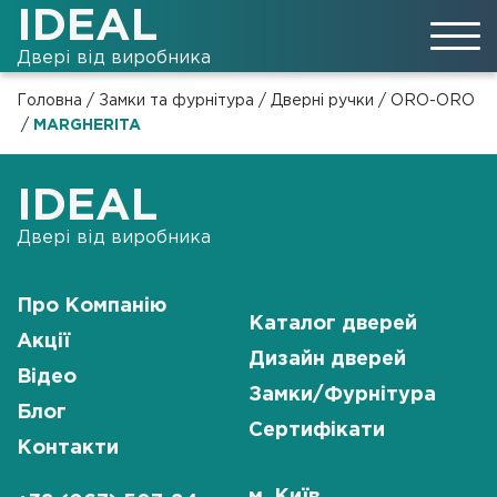
IDEAL
Двері від виробника
Головна
/
Замки та фурнітура
/
Дверні ручки
/
ORO-ORO
/
MARGHERITA
IDEAL
Двері від виробника
Про Компанію
Каталог дверей
Акції
Дизайн дверей
Відео
Замки/Фурнітура
Блог
Сертифікати
Контакти