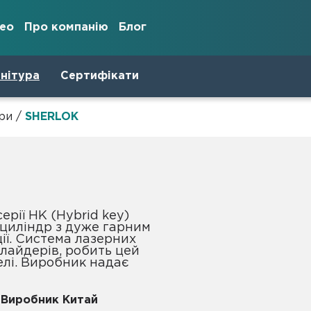
део
Про компанію
Блог
нітура
Сертифікати
ри
/
SHERLOK
циліндр з дуже гарним
ії. Система лазерних
слайдерів, робить цей
елі. Виробник надає
 Виробник Китай