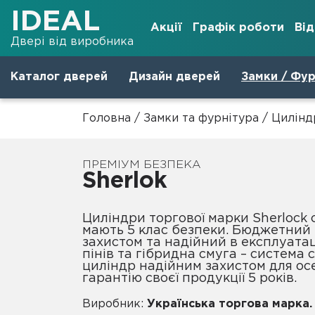
IDEAL
Акції
Графік роботи
Ві
Двері від виробника
Каталог дверей
Дизайн дверей
Замки / Фур
Головна
/
Замки та фурнітура
/
Цилінд
ПРЕМІУМ БЕЗПЕКА
Sherlok
Циліндри торгової марки Sherlock серії HK (Hybrid key)
мають 5 клас безпеки. Бюджетний 
захистом та надійний в експлуатац
пінів та гібридна смуга – система 
циліндр надійним захистом для ос
гарантію своєї продукції 5 років.
Виробник:
Українська торгова марка.