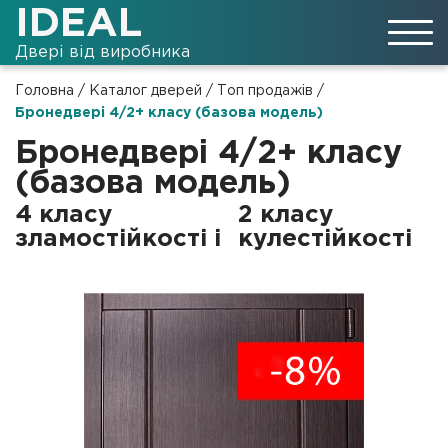
IDEAL
Двері від виробника
Головна
/
Каталог дверей
/
Топ продажів
/
Бронедвері 4/2+ класу (базова модель)
Бронедвері 4/2+ класу
(базова модель)
4 класу
2 класу
зламостійкості і
кулестійкості