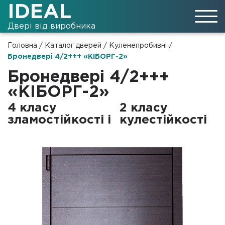
IDEAL
Двері від виробника
Головна
/
Каталог дверей
/
Куленепробивні
/
Бронедвері 4/2+++ «КІБОРГ-2»
Бронедвері 4/2+++
«КІБОРГ-2»
4 класу
2 класу
зламостійкості і
кулестійкості